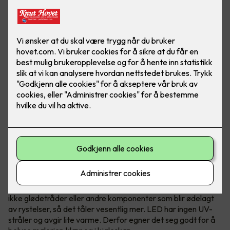
Med LED-lys kan du skape enestående effekter både inne
og ute, privat eller i næringsbygg. Det er i tillegg rimelig
og varer lenge!
Fordelene med LED er mange
Lavere strømforbruk er en kjent fordel. LED har dessuten
ikke glødetråder eller andre komponenter som blir ødelagt
av rystelser, så det tåler vesentlig mer. LED har ingen UV-
stråler og avgir lite varme. Derfor egner det seg godt for å