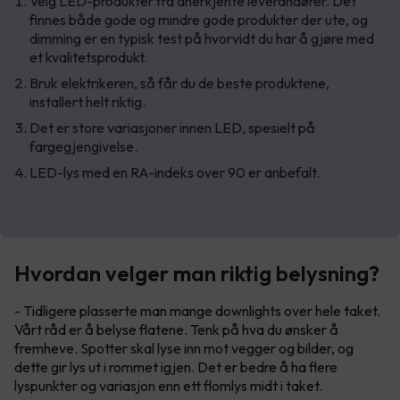
Velg LED-produkter fra anerkjente leverandører. Det
finnes både gode og mindre gode produkter der ute, og
dimming er en typisk test på hvorvidt du har å gjøre med
et kvalitetsprodukt.
Bruk elektrikeren, så får du de beste produktene,
installert helt riktig.
Det er store variasjoner innen LED, spesielt på
fargegjengivelse.
LED-lys med en RA-indeks over 90 er anbefalt.
Hvordan velger man riktig belysning?
- Tidligere plasserte man mange downlights over hele taket.
Vårt råd er å belyse flatene. Tenk på hva du ønsker å
fremheve. Spotter skal lyse inn mot vegger og bilder, og
dette gir lys ut i rommet igjen. Det er bedre å ha flere
lyspunkter og variasjon enn ett flomlys midt i taket.