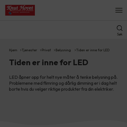
Søk
Hjem
Tjenester
Privat
Belysning
Tiden er inne for LED
Tiden er inne for LED
LED åpner opp for helt nye måter å tenke belysning på.
Problemene med flimring og dårlig dimming er i dag helt
borte hvis du velger riktige produkter fra din elektriker.