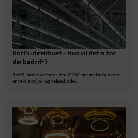
RoHS-direktivet – hva vil det si for
din bedrift?
RoHS-direktivet har siden 2006 innført forbud mot
en rekke miljø- og helseskadel…