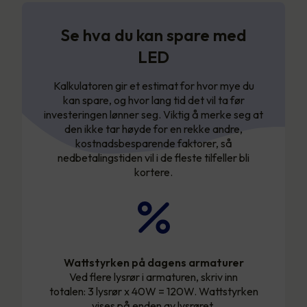
Se hva du kan spare med
LED
Kalkulatoren gir et estimat for hvor mye du
kan spare, og hvor lang tid det vil ta før
investeringen lønner seg. Viktig å merke seg at
den ikke tar høyde for en rekke andre,
kostnadsbesparende faktorer, så
nedbetalingstiden vil i de fleste tilfeller bli
kortere.
Wattstyrken på dagens armaturer
Ved flere lysrør i armaturen, skriv inn
totalen: 3 lysrør x 40W = 120W. Wattstyrken
vises på enden av lysrøret.