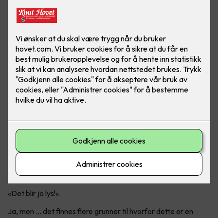
Er det virkelig en god idé?
Mange tenker nok at det er like greit å bare ta ut det gamle
lysstoffrøret og sette inn et LED-rør.
«Det blir jo lys!».
Ja, men ... det finnes flere grunner til hvorfor dette er en