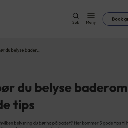
Book g
Søk
Meny
 bør du belyse bader…
 bør du belyse badero
e tips
å hvilken belysning du bør ha på badet? Her kommer 5 gode tips til