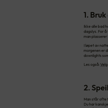
1. Bruk
Ikke alle bad 
dagslys. For å
man plasserer 
I løpet av nat
morgenen er de
downlights som 
Les også:
Velg
2. Spe
Man står ofte 
Du har kanskje 