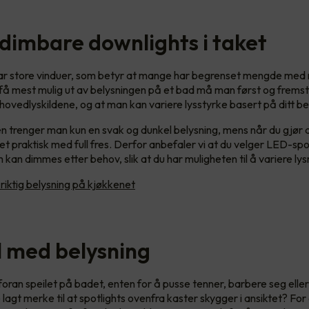
 dimbare downlights i taket
har store vinduer, som betyr at mange har begrenset mengde med 
 få mest mulig ut av belysningen på et bad må man først og frems
hovedlyskildene, og at man kan variere lysstyrke basert på ditt b
ten trenger man kun en svak og dunkel belysning, mens når du gjør 
t praktisk med full fres. Derfor anbefaler vi at du velger LED-spot
kan dimmes etter behov, slik at du har muligheten til å variere ly
 riktig belysning på kjøkkenet
il med belysning
foran speilet på badet, enten for å pusse tenner, barbere seg elle
lagt merke til at spotlights ovenfra kaster skygger i ansiktet? Fo