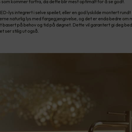
s som kommer forfra, da dette blir mest optimalt for å se godt.
D-lys integrert i selve speilet, eller en god lyskilde montert rundt 
gjerne naturlig lys med fargegjengivelse, og det er enda bedre om 
t basert på behov og tid på døgnet. Dette vil garantert gi deg bed
t ser stilig ut også.