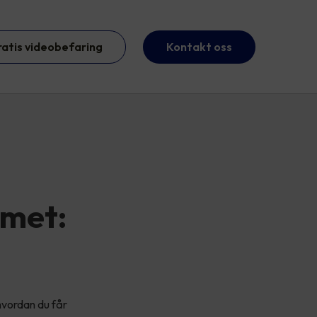
ratis videobefaring
Kontakt oss
mmet:
 hvordan du får