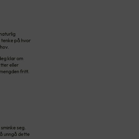
naturlig
t tenke på hvor
ehov.
deg klar om
ter eller
smengden fritt.
r sminke seg.
r å unngå dette