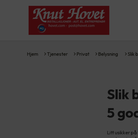
Hjem
Tjenester
Privat
Belysning
Slik
Slik
5 god
Litt usikker p