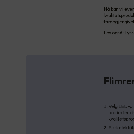
Nå kan vi leve
kvalitetsprodu
fargegjengivels
Les også:
Lyss
Flimre
Velg LED-pr
produkter de
kvalitetspro
Bruk elektrik