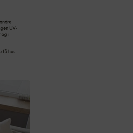
 andre
ingen UV-
 og i
u få hos