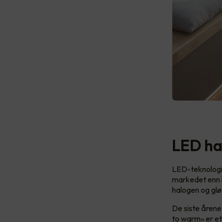
LED ha
LED-teknologie
markedet enn ba
halogen og gl
De siste årene
to warm» er et