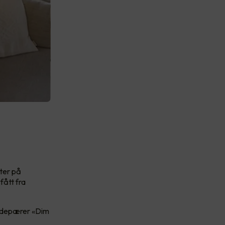
kter på
fått fra
glødepærer «Dim