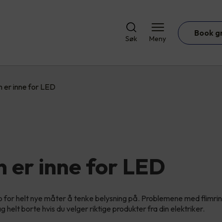
Book g
Søk
Meny
n er inne for LED
n er inne for LED
for helt nye måter å tenke belysning på. Problemene med flimrin
g helt borte hvis du velger riktige produkter fra din elektriker.