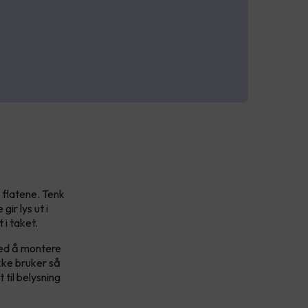
 flatene. Tenk
ir lys ut i
 i taket.
med å montere
kke bruker så
 til belysning