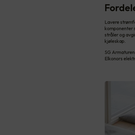
Fordel
Lavere strømfo
komponenter so
stråler og avgi
kjøleskap.
SG Armaturen l
Elkonors elektr