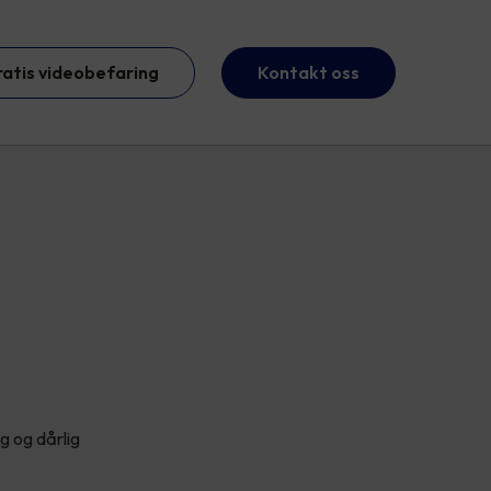
ratis videobefaring
Kontakt oss
g og dårlig