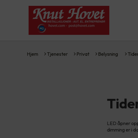
Hjem
Tjenester
Privat
Belysning
Tide
Tide
LED åpner opp 
dimming er i da