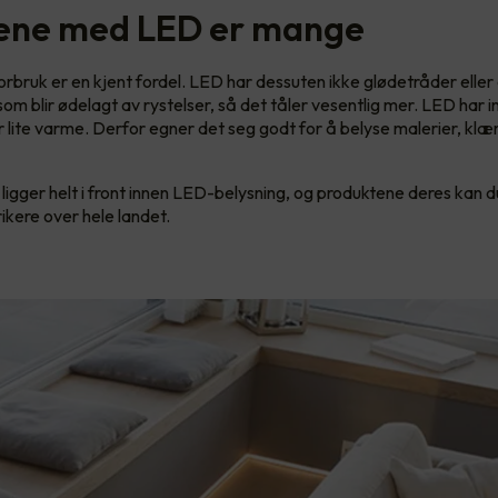
ene med LED er mange
rbruk er en kjent fordel. LED har dessuten ikke glødetråder eller
m blir ødelagt av rystelser, så det tåler vesentlig mer. LED har 
r lite varme. Derfor egner det seg godt for å belyse malerier, klær
igger helt i front innen LED-belysning, og produktene deres kan d
ikere over hele landet.