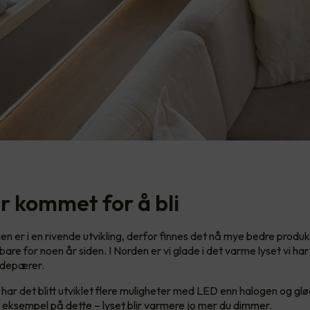
r kommet for å bli
n er i en rivende utvikling, derfor finnes det nå mye bedre produ
re for noen år siden. I Norden er vi glade i det varme lyset vi har 
ødepærer.
 har det blitt utviklet flere muligheter med LED enn halogen og 
 eksempel på dette – lyset blir varmere jo mer du dimmer.