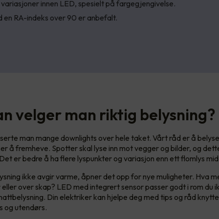
 variasjoner innen LED, spesielt på fargegjengivelse.
 en RA-indeks over 90 er anbefalt.
n velger man riktig belysning?
asserte man mange downlights over hele taket. Vårt råd er å belyse
r å fremheve. Spotter skal lyse inn mot vegger og bilder, og dette g
et er bedre å ha flere lyspunkter og variasjon enn ett flomlys midt
sning ikke avgir varme, åpner det opp for nye muligheter. Hva 
r eller over skap? LED med integrert sensor passer godt i rom du i
nattbelysning. Din elektriker kan hjelpe deg med tips og råd knyttet
s og utendørs.