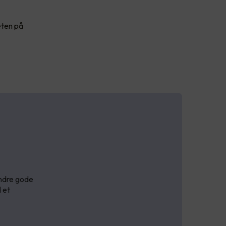
eten på
indre gode
 et