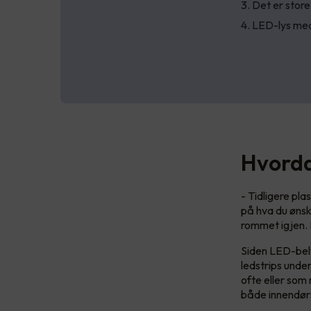
Det er store
LED-lys med
Hvorda
- Tidligere pl
på hva du ønske
rommet igjen. D
Siden LED-bely
ledstrips unde
ofte eller som 
både innendør