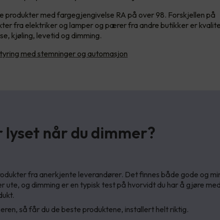
re produkter med fargegjengivelse RA på over 98. Forskjellen på
kter fra elektriker og lamper og pærer fra andre butikker er kvalit
e, kjøling, levetid og dimming.
tyring med stemninger og automasjon
r lyset når du dimmer?
odukter fra anerkjente leverandører. Det finnes både gode og m
r ute, og dimming er en typisk test på hvorvidt du har å gjøre med
dukt.
eren, så får du de beste produktene, installert helt riktig.