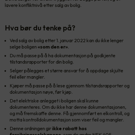
lavere konfliktnivå etter salg av bolig.
Hva bør du tenke på?
Ved salg av bolig etter 1. januar 2022 kan du ikke lenger
selge boligen
«som den er»
.
Du må passe på å ha dokumentasjon på godkjente
tilstandsrapporter for din bolig.
Selger pålegges et større ansvar for å oppdage skjulte
feil eller mangler.
Kjøper må passe på å lese gjennom tilstandsrapporter og
dokumentasjon nøye, før kjøp.
Det elektriske anlegget i boligen skal kunne
dokumenteres. Om du ikke har denne dokumentasjonen,
og må fremskaffe denne. Få gjennomført en elkontroll, og
motta kontrolldokumentasjon som viser feil og mangler.
Denne ordningen gir
ikke rabatt hos
forsikringsselskapene
, som de andre NEK 405