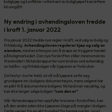
boligkjøp og konflikter i etterkant av boligkjøpet kan lettere
bli unngått.
Ny endring i avhendingsloven tredde
i kraft 1. januar 2022
Fra januar 2022 tredde nye regler i kraft, ved salg av bolig og
fritidsbolig.
Avhendingsloven regulerer kjøp og salg av
eiendom
, med en intensjon om å skape en tryggere handel
på boligmarkedet. Den nye forskriften stiller minimumskrav
til innholdet i tilstandsrapporter som brukes ved avhending
av helårs- og fritidsboliger når kjøperen er forbruker.
Det betyr i korte trekk at nå må kjøpere sette seg
grundigere inn i boligens dokumentasjon, mens selgere har
en plikt til å dokumentere boligens tilstand mer nøyaktig, og
kan ikke lenger selge boligen
"som den er"
.
Når tilstandsrapporten oppfyller kravene i forskriften, kan
på den andre siden ikke kjøperen klage på mangler i boligen.
Dette sørger for en økt trygghet for begge parter, og et