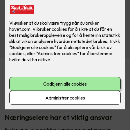
Økende krav om sertifiseringer
Det er et økende krav til å dokumentere kompetanse, og
stadig flere forsikringsselskaper, kommuner, og
bedriftseiere krever sertifiserte kontrollører iht. 405-3
næringskontroll og sertifisert el-kontrollforetak iht. 405-4.
Næringseiere har et viktig ansvar
Er du eier av et borettslag, sameie, næringsbygg eller