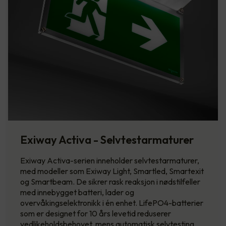
Exiway Activa - Selvtestarmaturer
Exiway Activa-serien inneholder selvtestarmaturer,
med modeller som Exiway Light, Smartled, Smartexit
og Smartbeam. De sikrer rask reaksjon i nødstilfeller
med innebygget batteri, lader og
overvåkingselektronikk i én enhet. LifePO4-batterier
som er designet for 10 års levetid reduserer
vedlikeholdsbehovet, mens automatisk selvtesting