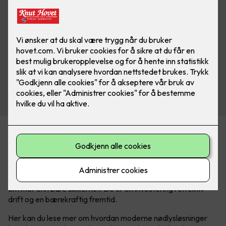
Fra trygg evakuering til grønn fremtid
I en verden der sikkerhet aldri kan tas for gitt, er nødlys en
kritisk komponent som sikrer trygghet og ro, både i
hverdagen og i krisesituasjoner. Men nødlyssystemer handler
om mer enn bare sikkerhet. De er en investering i effektiv
drift og en bærekraftig fremtid.
Her kan du lese mer om hvordan moderne nødlysløsninger