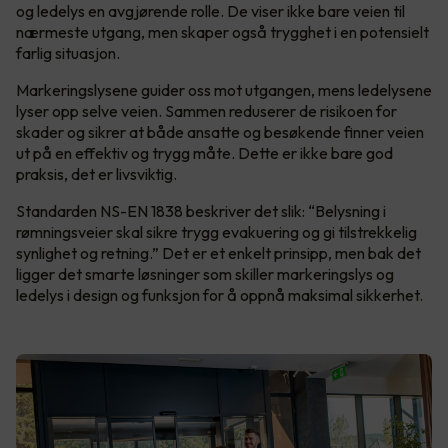
og ledelys en avgjørende rolle. De viser ikke bare veien til
nærmeste utgang, men skaper også trygghet i en potensielt
farlig situasjon.
Markeringslysene guider oss mot utgangen, mens ledelysene
lyser opp selve veien. Sammen reduserer de risikoen for
skader og sikrer at både ansatte og besøkende finner veien
ut på en effektiv og trygg måte. Dette er ikke bare god
praksis, det er livsviktig.
Standarden NS-EN 1838 beskriver det slik: “Belysning i
rømningsveier skal sikre trygg evakuering og gi tilstrekkelig
synlighet og retning.” Det er et enkelt prinsipp, men bak det
ligger det smarte løsninger som skiller markeringslys og
ledelys i design og funksjon for å oppnå maksimal sikkerhet.