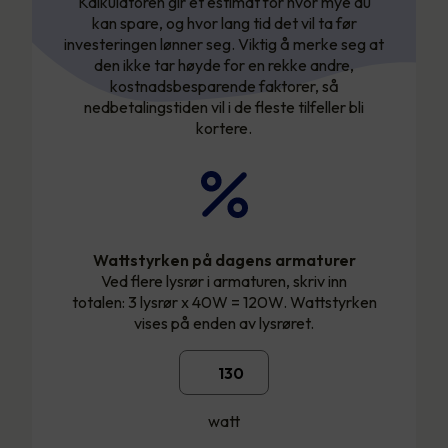
Kalkulatoren gir et estimat for hvor mye du
kan spare, og hvor lang tid det vil ta før
investeringen lønner seg. Viktig å merke seg at
den ikke tar høyde for en rekke andre,
kostnadsbesparende faktorer, så
nedbetalingstiden vil i de fleste tilfeller bli
kortere.
Wattstyrken på dagens armaturer
Ved flere lysrør i armaturen, skriv inn
totalen: 3 lysrør x 40W = 120W. Wattstyrken
vises på enden av lysrøret.
watt