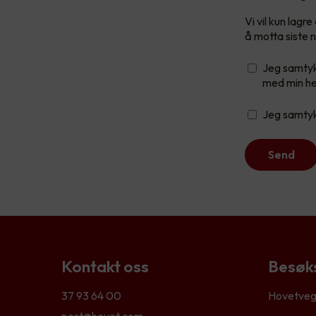
Vi vil kun lag
å motta siste n
Jeg samtykk
med min he
Jeg samtykk
Send
Kontakt oss
Besøk
37 93 64 00
Hovetveg
post@hovet.com