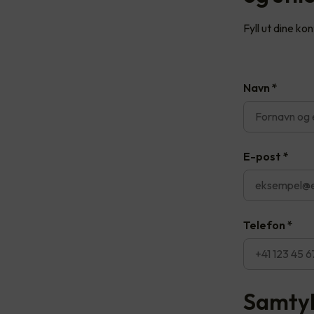
Fyll ut dine ko
Navn
*
E-post
*
Telefon
*
Samty