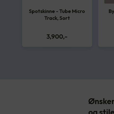
Spotskinne - Tube Micro
By
Track, Sort
3,900
,-
Ønsker
og stil