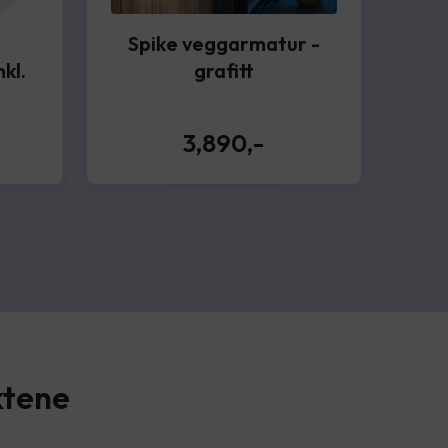
Spike veggarmatur -
kl.
grafitt
3,890
,-
ktene