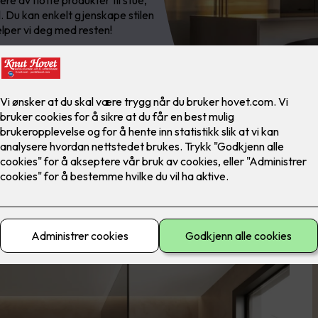
ere av flotte produkter til stue,
l. Du kan enkelt gjenskape stilen
elper vi deg med resten!