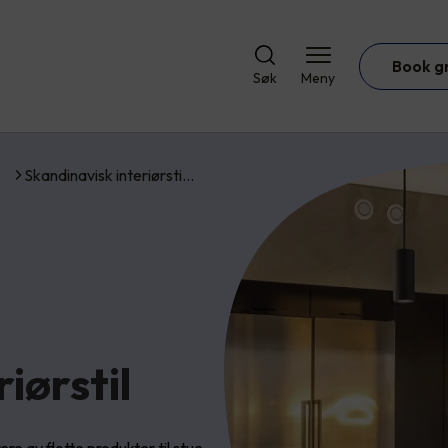
Book g
Søk
Meny
Skandinavisk interiørsti…
iørstil