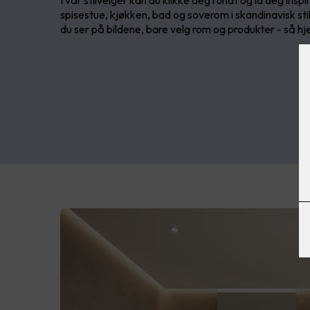
I vår stilvelger kan du klikke deg rundt og la deg inspir
spisestue, kjøkken, bad og soverom i skandinavisk sti
du ser på bildene, bare velg rom og produkter - så hj