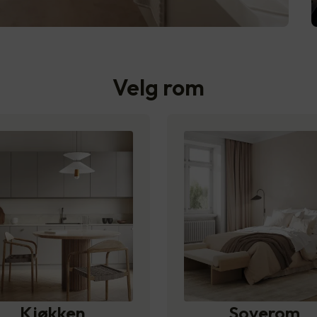
Velg rom
Kjøkken
Soverom