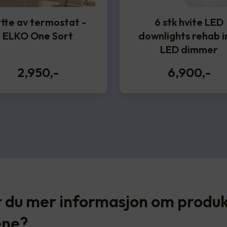
tte av termostat -
6 stk hvite LED
ELKO One Sort
downlights rehab in
LED dimmer
2,950
,-
6,900
,-
 du mer informasjon om produ
ene?