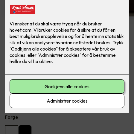
6 stk hvite LED downlights
rehab inkl. LED dimmer
Ferdig montert - Junistar ECO 2700 m/ LED
dimmer, fra SG Armaturen.
Flott LED downlight med 42 graders spredning og 30
graders vipp i to retninger til innendørs bruke, inkl. LED
dimmer.
Farge