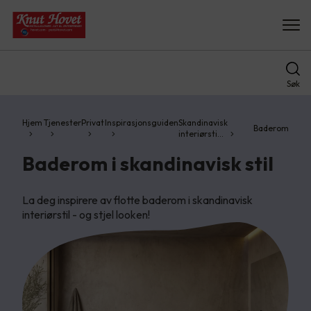
Søk
Hjem
Tjenester
Privat
Inspirasjonsguiden
Skandinavisk
Baderom
interiørsti…
Baderom i skandinavisk stil
La deg inspirere av flotte baderom i skandinavisk
interiørstil - og stjel looken!