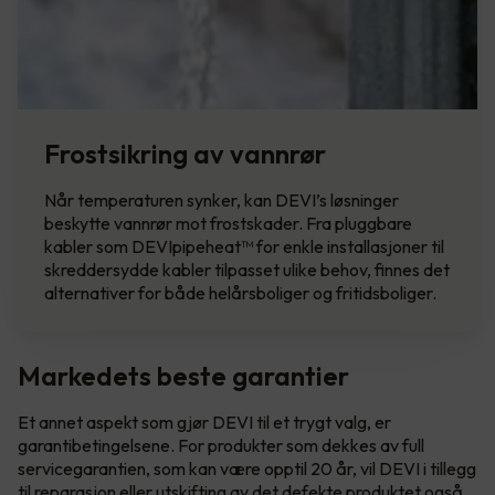
Frostsikring av vannrør
Når temperaturen synker, kan DEVI’s løsninger
beskytte vannrør mot frostskader. Fra pluggbare
kabler som DEVIpipeheat™ for enkle installasjoner til
skreddersydde kabler tilpasset ulike behov, finnes det
alternativer for både helårsboliger og fritidsboliger.
Markedets beste garantier
Et annet aspekt som gjør DEVI til et trygt valg, er
garantibetingelsene. For produkter som dekkes av full
servicegarantien, som kan være opptil 20 år, vil DEVI i tillegg
til reparasjon eller utskifting av det defekte produktet også