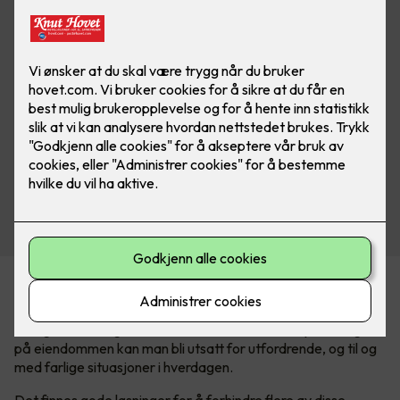
En trygg og mer komfortabel vinter
I Norge har vi et ganske tøft vinterklima. Med mye snø og is
på eiendommen kan man bli utsatt for utfordrende, og til og
med farlige situasjoner i hverdagen.