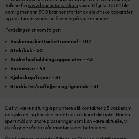
tallene fra
www.brannstatistikk.no
være til hjelp. I 2021 ble
nemlig mer enn 300 branner startet av elektriske apparater,
og de største synderne finner vi på vaskerommet.
Fordelingen er som følger:
Vaskemaskin/tørketrommel – 107
Stek/kok – 52
Andre husholdningsapparater – 43
Varmeovn – 42
Kjøleskap/fryser – 31
Brødrister/vaffeljern og lignende – 31
Det vil være naturlig å prioritere stikkontakter på vaskerom
og kjøkken, og kanskje er det nok i akkurat din bolig. Har du
spørsmål om andre plasseringer som kan være aktuelle, vil
du få gode råd fra vår montør under befaringen.