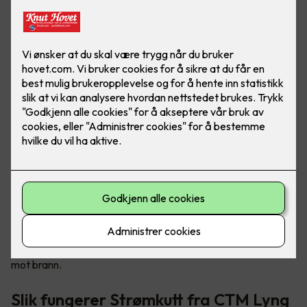
Tryggere og mer brannsikre hjem
Sikkerhetsløsningen kalt «Strømkutt» sørger for å stenge
strømmen til elektriske apparater ved røykutvikling, og det
kan forhindre eller redusere brannskader i boligen din. Det er
en enkel måte for deg å bedre sikre din familie og deg selv
mot brann.
Slik fungerer Strømkutt fra CTM Lyng