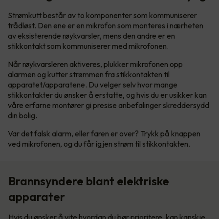
Strømkutt består av to komponenter som kommuniserer
trådløst. Den ene er en mikrofon som monteres i nærheten
av eksisterende røykvarsler, mens den andre er en
stikkontakt som kommuniserer med mikrofonen.
Når røykvarsleren aktiveres, plukker mikrofonen opp
alarmen og kutter strømmen fra stikkontakten til
apparatet/apparatene. Du velger selv hvor mange
stikkontakter du ønsker å erstatte, og hvis du er usikker kan
våre erfarne montører gi presise anbefalinger skreddersydd
din bolig.
Var det falsk alarm, eller faren er over? Trykk på knappen
ved mikrofonen, og du får igjen strøm til stikkontakten.
Brannsyndere blant elektriske
apparater
Hvis du ønsker å vite hvordan du bør prioritere, kan kanskje