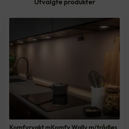
Utvalgte produkter
Komfyrvakt mKomfy Wally m/trådløs