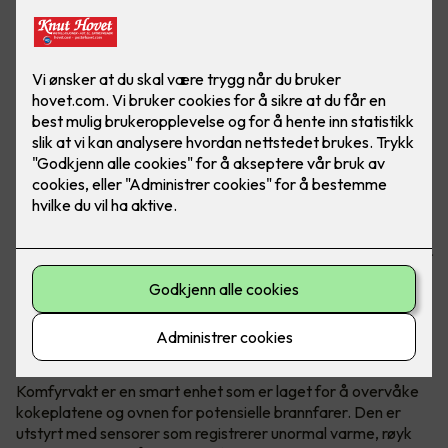
Brannfarlige situasjoner kan fort oppstå når man lager
mat. Om man glemmer å slå av platen, eller om det blir for
varmt, er det viktig å ha en hjelper som sier ifra. Her ser du
komfyrvakt mKomfy® Wally 25R - Foto: CTM Lyng.
Hva er en komfyrvakt?
Komfyrvakt er en smart enhet som er laget for å overvåke
kokeplatene og ovnen for potensielle brannfarer. Den er
utstyrt med sensorer som registrerer unormal varme, røyk