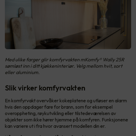
Med ulike farger glir komfyrvakten mKomfy® Wally 25R
sømløst inn i ditt kjøkkeninteriør. Velg mellom hvit, sort
eller aluminium.
Slik virker komfyrvakten
En komfyrvakt overvåker kokeplatene og utløser en alarm
hvis den oppdager fare for brann, som for eksempel
overoppheting, røykutvikling eller tilstedeværelsen av
objekter som ikke hører hjemme på komfyren. Funksjonene
kan variere ut i fra hvor avansert modellen din er.