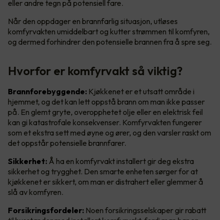
eller andre tegn på potensiell fare.
Når den oppdager en brannfarlig situasjon, utløses
komfyrvakten umiddelbart og kutter strømmen til komfyren,
og dermed forhindrer den potensielle brannen fra å spre seg.
Hvorfor er komfyrvakt så viktig?
Brannforebyggende:
Kjøkkenet er et utsatt område i
hjemmet, og det kan lett oppstå brann om man ikke passer
på. En glemt gryte, overopphetet olje eller en elektrisk feil
kan gi katastrofale konsekvenser. Komfyrvakten fungerer
som et ekstra sett med øyne og ører, og den varsler raskt om
det oppstår potensielle brannfarer.
Sikkerhet:
Å ha en komfyrvakt installert gir deg ekstra
sikkerhet og trygghet. Den smarte enheten sørger for at
kjøkkenet er sikkert, om man er distrahert eller glemmer å
slå av komfyren.
Forsikringsfordeler:
Noen forsikringsselskaper gir rabatt