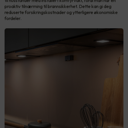
til husstander med installert komfyrvakt, fordi man har en
proaktiv tilnærming til brannsikkerhet. Dette kan gi deg
reduserte forsikringskostnader og ytterligere økonomiske
fordeler.