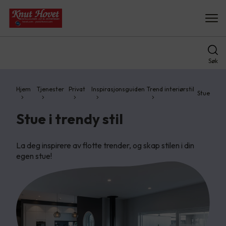
Søk
Hjem
Tjenester
Privat
Inspirasjonsguiden
Trend interiørstil
Stue
Stue i trendy stil
La deg inspirere av flotte trender, og skap stilen i din
egen stue!