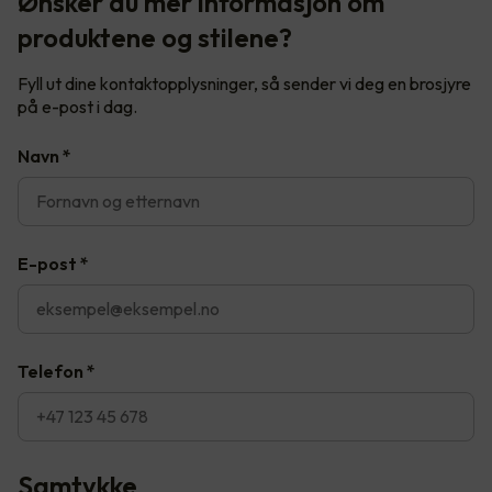
Ønsker du mer informasjon om
produktene og stilene?
Fyll ut dine kontaktopplysninger, så sender vi deg en brosjyre
på e-post i dag.
Navn
*
E-post
*
Telefon
*
Samtykke