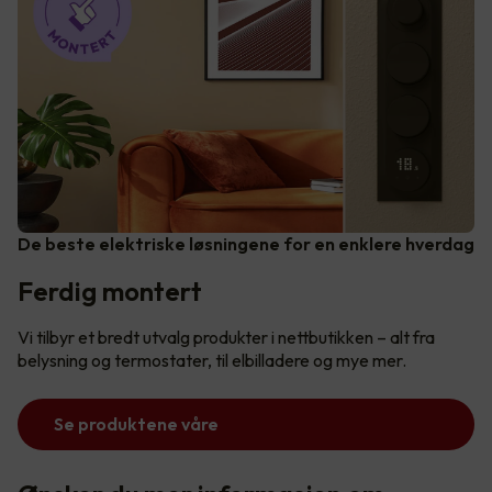
De beste elektriske løsningene for en enklere hverdag
Ferdig montert
Vi tilbyr et bredt utvalg produkter i nettbutikken – alt fra
belysning og termostater, til elbilladere og mye mer.
Se produktene våre