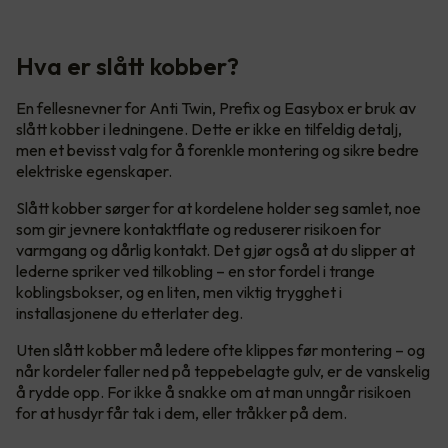
Hva er slått kobber?
En fellesnevner for Anti Twin, Prefix og Easybox er bruk av
slått kobber i ledningene. Dette er ikke en tilfeldig detalj,
men et bevisst valg for å forenkle montering og sikre bedre
elektriske egenskaper.
Slått kobber sørger for at kordelene holder seg samlet, noe
som gir jevnere kontaktflate og reduserer risikoen for
varmgang og dårlig kontakt. Det gjør også at du slipper at
lederne spriker ved tilkobling – en stor fordel i trange
koblingsbokser, og en liten, men viktig trygghet i
installasjonene du etterlater deg.
Uten slått kobber må ledere ofte klippes før montering – og
når kordeler faller ned på teppebelagte gulv, er de vanskelig
å rydde opp. For ikke å snakke om at man unngår risikoen
for at husdyr får tak i dem, eller tråkker på dem.