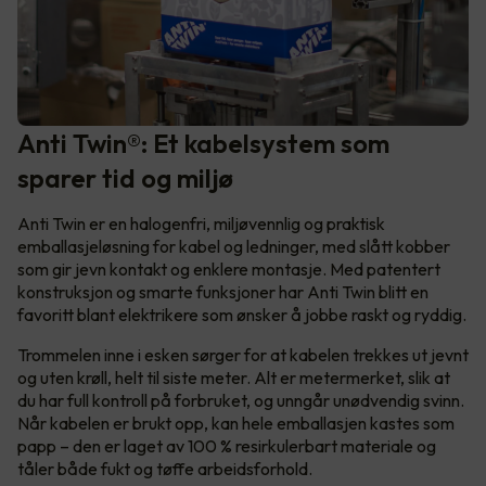
Anti Twin®: Et kabelsystem som
sparer tid og miljø
Anti Twin er en halogenfri, miljøvennlig og praktisk
emballasjeløsning for kabel og ledninger, med slått kobber
som gir jevn kontakt og enklere montasje. Med patentert
konstruksjon og smarte funksjoner har Anti Twin blitt en
favoritt blant elektrikere som ønsker å jobbe raskt og ryddig.
Trommelen inne i esken sørger for at kabelen trekkes ut jevnt
og uten krøll, helt til siste meter. Alt er metermerket, slik at
du har full kontroll på forbruket, og unngår unødvendig svinn.
Når kabelen er brukt opp, kan hele emballasjen kastes som
papp – den er laget av 100 % resirkulerbart materiale og
tåler både fukt og tøffe arbeidsforhold.