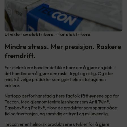
Utviklet av elektrikere – for elektrikere
Mindre stress. Mer presisjon. Raskere
fremdrift.
For elektrikere handler det ikke bare om å gjøre en jobb –
det handler om å gjøre den raskt, trygt og riktig. Og ikke
minst: å velge produkter som gjør hele installasjonen
enklere.
Nettopp derfor har stadig flere fagfolk fått øynene opp for
Teccon. Med gjennomtenkte løsninger som Anti Twin®,
Easybox® og Prefix®, tilbyr de produkter som sparer både
tid og frustrasjon, og samtidig er trygt og miljøvennlig.
Teccon er en helnorsk produktserie utviklet for å gjøre