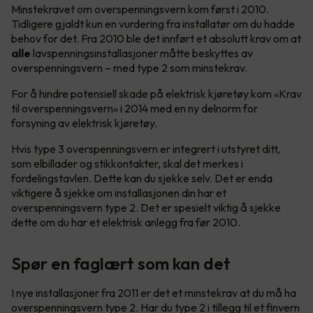
Minstekravet om overspenningsvern kom først i 2010.
Tidligere gjaldt kun en vurdering fra installatør om du hadde
behov for det. Fra 2010 ble det innført et absolutt krav om at
alle
lavspenningsinstallasjoner måtte beskyttes av
overspenningsvern – med type 2 som minstekrav.
For å hindre potensiell skade på elektrisk kjøretøy kom «Krav
til overspenningsvern» i 2014 med en ny delnorm for
forsyning av elektrisk kjøretøy.
Hvis type 3 overspenningsvern er integrert i utstyret ditt,
som elbillader og stikkontakter, skal det merkes i
fordelingstavlen. Dette kan du sjekke selv. Det er enda
viktigere å sjekke om installasjonen din har et
overspenningsvern type 2. Det er spesielt viktig å sjekke
dette om du har et elektrisk anlegg fra før 2010.
Spør en faglært som kan det
I nye installasjoner fra 2011 er det et minstekrav at du må ha
overspenningsvern type 2. Har du type 2 i tillegg til et finvern