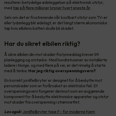
resultere i betydelige ødeleggelser på elektronisk utstyr,
med
tap på flere millioner kroner hvert eneste år
.
Selv om det er frustrerende når kostbart utstyr som TV-er
eller lydanlegg blir ødelagt, er det langt større økonomiske
tap hvis elbilens batteri skulle bli skadet.
Har du sikret elbilen riktig?
Å sikre elbilen din mot skader fra lynnedslag krever litt
planlegging og omtanke. Med hundretusener av installerte
ladere i Norge, og med flere på vei, er det rimelig å starte
med å tenke:
Har jeg riktig overspenningsvern?
En korrekt jordfeilbryter er designet for å beskytte mot
personskader som er forårsaket av elektriske feil. Et
overspenningsvern fungerer derimot som en avgjørende
komponent for å beskytte elektroniske apparater og utstyr
mot skader fra overspenning i strømnettet.
Les også:
Jordfeilbryter type F - for moderne hjem