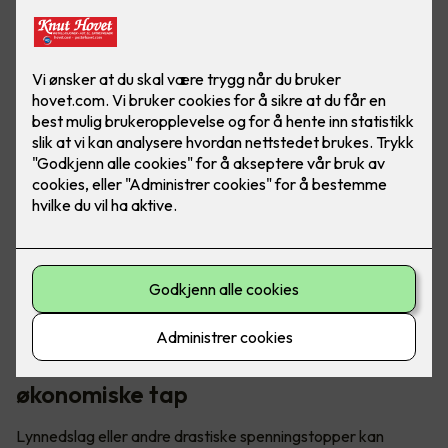
Mange velger å sikre verdifull elektronikk ved hjelp av et
såkalt finvern. Men hva gjør du med elbilen som står og lader
i garasjen?
Lynnedslag kan forårsake store
økonomiske tap
Lynnedslag eller andre drastiske spenningstopper kan