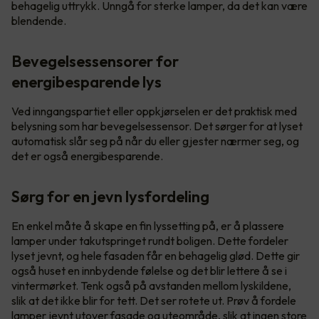
behagelig uttrykk. Unngå for sterke lamper, da det kan være
blendende.
Bevegelsessensorer for
energibesparende lys
Ved inngangspartiet eller oppkjørselen er det praktisk med
belysning som har bevegelsessensor. Det sørger for at lyset
automatisk slår seg på når du eller gjester nærmer seg, og
det er også energibesparende.
Sørg for en jevn lysfordeling
En enkel måte å skape en fin lyssetting på, er å plassere
lamper under takutspringet rundt boligen. Dette fordeler
lyset jevnt, og hele fasaden får en behagelig glød. Dette gir
også huset en innbydende følelse og det blir lettere å se i
vintermørket. Tenk også på avstanden mellom lyskildene,
slik at det ikke blir for tett. Det ser rotete ut. Prøv å fordele
lamper jevnt utover fasade og uteområde, slik at ingen store