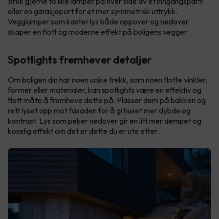
Bruk gjerne to like lamper på hver side av et inngangsparti
eller en garasjeport for et mer symmetrisk uttrykk.
Vegglamper som kaster lys både oppover og nedover
skaper en flott og moderne effekt på boligens vegger.
Spotlights fremhever detaljer
Om boligen din har noen unike trekk, som noen flotte vinkler,
former eller materialer, kan spotlights være en effektiv og
flott måte å fremheve dette på. Plasser dem på bakken og
rett lyset opp mot fasaden for å gi huset mer dybde og
kontrast. Lys som peker nedover gir en litt mer dempet og
koselig effekt om det er dette du er ute etter.