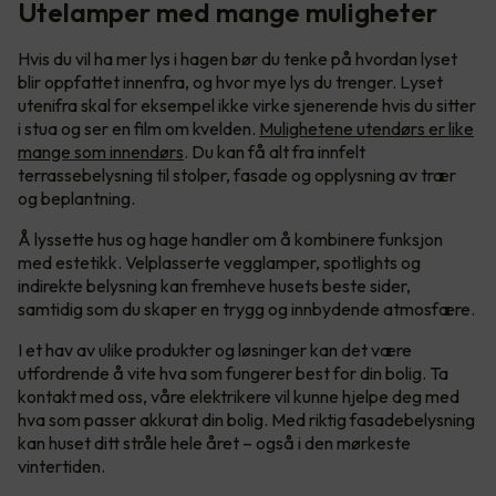
Utelamper med mange muligheter
Hvis du vil ha mer lys i hagen bør du tenke på hvordan lyset
blir oppfattet innenfra, og hvor mye lys du trenger. Lyset
utenifra skal for eksempel ikke virke sjenerende hvis du sitter
i stua og ser en film om kvelden.
Mulighetene utendørs er like
mange som innendørs
. Du kan få alt fra innfelt
terrassebelysning til stolper, fasade og opplysning av trær
og beplantning.
Å lyssette hus og hage handler om å kombinere funksjon
med estetikk. Velplasserte vegglamper, spotlights og
indirekte belysning kan fremheve husets beste sider,
samtidig som du skaper en trygg og innbydende atmosfære.
I et hav av ulike produkter og løsninger kan det være
utfordrende å vite hva som fungerer best for din bolig. Ta
kontakt med oss, våre elektrikere vil kunne hjelpe deg med
hva som passer akkurat din bolig. Med riktig fasadebelysning
kan huset ditt stråle hele året – også i den mørkeste
vintertiden.