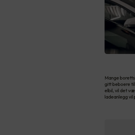
Mange borettsla
gitt beboere til
elbil, vil det 
ladeanlegg vil 