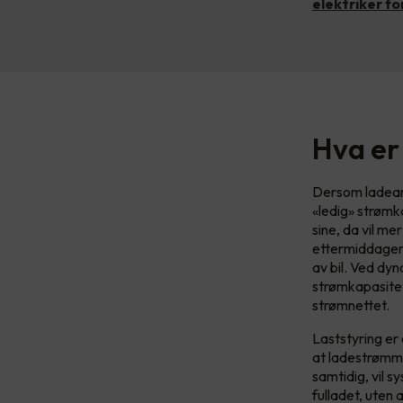
elektriker for
Hva er
Dersom ladeanl
«ledig» strømka
sine, da vil me
ettermiddagen 
av bil. Ved dy
strømkapasitet
strømnettet.
Laststyring er
at ladestrømme
samtidig, vil sy
fulladet, uten 