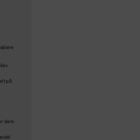
tablere
lles
elt på
er dere
andel