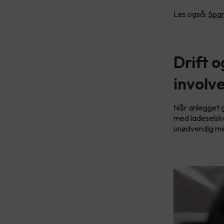
Les også:
Spar
Drift o
involv
Når anlegget gå
med ladeselskap
unødvendig me