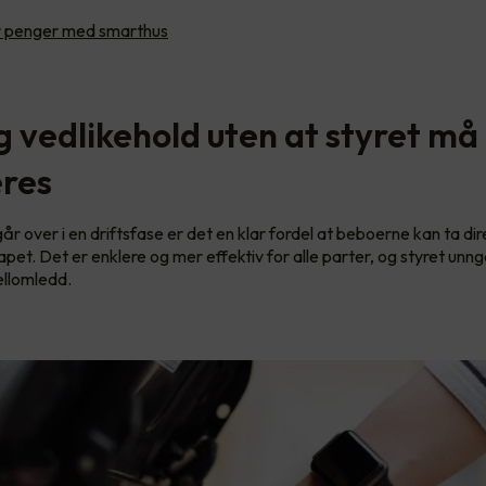
 penger med smarthus
g vedlikehold uten at styret må
eres
r over i en driftsfase er det en klar fordel at beboerne kan ta di
et. Det er enklere og mer effektiv for alle parter, og styret unngå
llomledd.