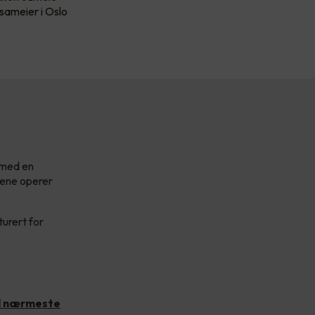
 sameier i Oslo
g med en
pene operer
turert for
ed nærmeste