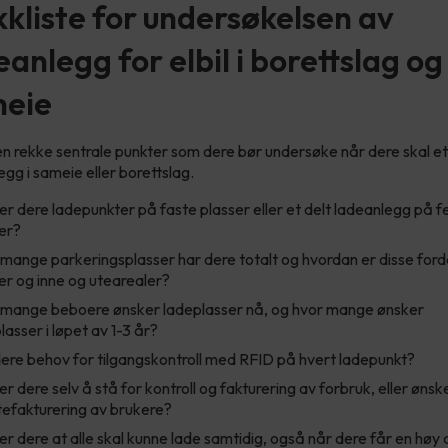
kkliste for undersøkelsen av
eanlegg for elbil i borettslag og
eie
en rekke sentrale punkter som dere bør undersøke når dere skal e
egg i sameie eller borettslag.
r dere ladepunkter på faste plasser eller et delt ladeanlegg på fe
er?
mange parkeringsplasser har dere totalt og hvordan er disse ford
er og inne og utearealer?
 mange beboere ønsker ladeplasser nå, og hvor mange ønsker
lasser i løpet av 1-3 år?
ere behov for tilgangskontroll med RFID på hvert ladepunkt?
r dere selv å stå for kontroll og fakturering av forbruk, eller ønsk
tefakturering av brukere?
r dere at alle skal kunne lade samtidig, også når dere får en høy 