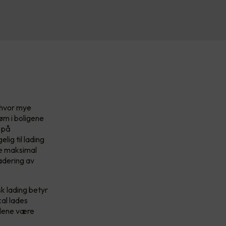
r hvor mye
røm i boligene
– på
ig til lading
de maksimal
adering av
k lading betyr
kal lades
bilene være