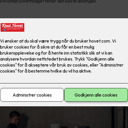
il hvordan borettslaget finner den beste løsningen.