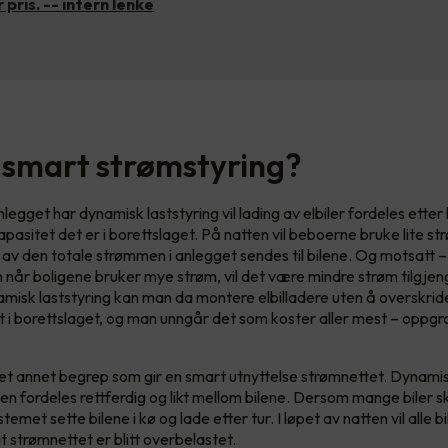
 pris. -- intern lenke
 smart strømstyring?
egget har dynamisk laststyring vil lading av elbiler fordeles ette
pasitet det er i borettslaget. På natten vil beboerne bruke lite st
r av den totale strømmen i anlegget sendes til bilene. Og motsatt 
når boligene bruker mye strøm, vil det være mindre strøm tilgjengel
namisk laststyring kan man da montere elbilladere uten å overskri
 i borettslaget, og man unngår det som koster aller mest – oppgr
 et annet begrep som gir en smart utnyttelse strømnettet. Dynamis
n fordeles rettferdig og likt mellom bilene. Dersom mange biler s
stemet sette bilene i kø og lade etter tur. I løpet av natten vil alle 
at strømnettet er blitt overbelastet.