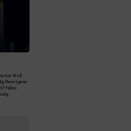
e har til nå
ig flere kjører
 Et felles
salg.