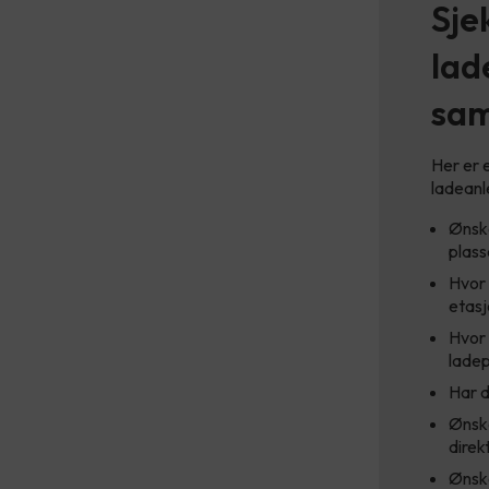
Sje
lad
sam
Her er 
ladeanl
Ønske
plass
Hvor 
etasj
Hvor
ladep
Har d
Ønske
direk
Ønske