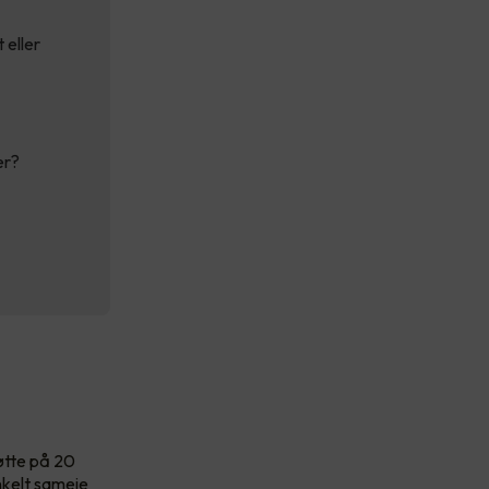
 eller
er?
tøtte på 20
nkelt sameie