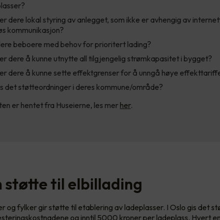
lasser?
r dere lokal styring av anlegget, som ikke er avhengig av internett
løs kommunikasjon?
ere beboere med behov for prioritert lading?
r dere å kunne utnytte all tilgjengelig strømkapasitet i bygget?
r dere å kunne sette effektgrenser for å unngå høye effekttariff
s det støtteordninger i deres kommune/område?
sten er hentet fra Huseierne, les mer
her
.
støtte til elbillading
og fylker gir støtte til etablering av ladeplasser. I Oslo gis det s
esteringskostnadene og inntil 5000 kroner per ladeplass. Hvert e