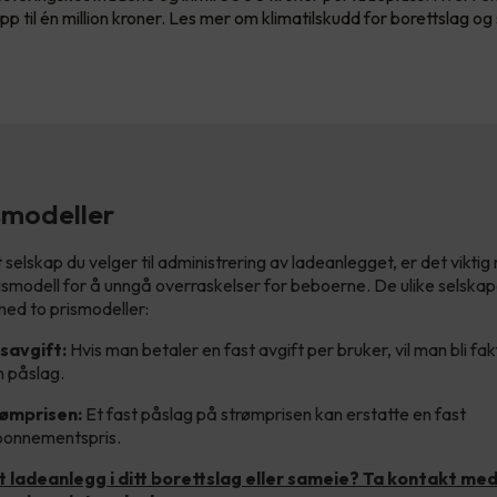
pp til én million kroner. Les mer om klimatilskudd for borettslag og
ismodeller
 selskap du velger til administrering av ladeanlegget, er det vikti
ismodell for å unngå overraskelser for beboerne. De ulike selska
ed to prismodeller:
avgift:
Hvis man betaler en fast avgift per bruker, vil man bli fak
n påslag.
rømprisen:
Et fast påslag på strømprisen kan erstatte en fast
bonnementspris.
t ladeanlegg i ditt borettslag eller sameie? Ta kontakt m