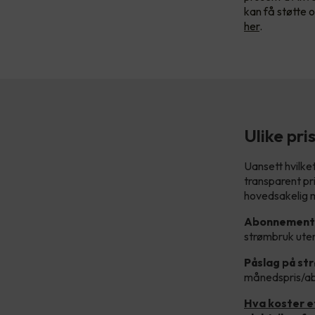
kan få støtte o
her
.
Ulike pr
Uansett hvilket
transparent pr
hovedsakelig m
Abonnements
strømbruk ute
Påslag på st
månedspris/a
Hva koster e