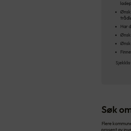
ladep
Ønske
tråd
Har d
Ønske
Ønske
Finne
Sjekkli
Søk om 
Flere kommuner 
prosent av inv