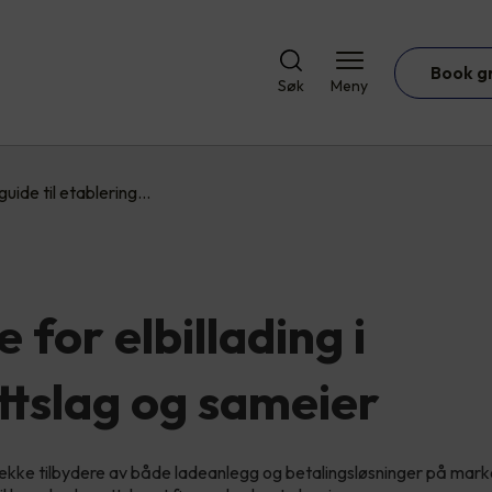
Book g
Søk
Meny
guide til etablering…
 for elbillading i
ttslag og sameier
rekke tilbydere av både ladeanlegg og betalingsløsninger på marke