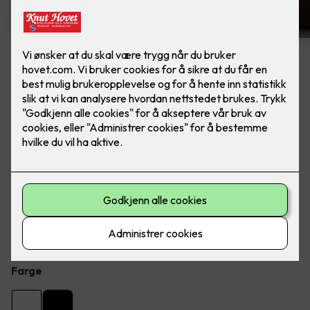
4 stk hvite LED downlights
rehab inkl. LED dimmer
Ferdig montert - Junistar ECO 2700 m/ LED
dimmer, fra SG Armaturen.
Flott LED downlight med 42 graders spredning og 30
graders vipp i to retninger til innendørs bruke, inkl. LED
dimmer. Inkludert montering.
Farge