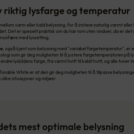
v riktig lysfarge og temperatur
ellom varm eller kald belysning, for å imitere naturlig varmt eller 
et. Det er spesielt praktisk om du har rom uten vinduer, da er det 
tmosfære med lyssetting.
te
, også kjent som belysning med "variabel fargetemperatur", er 
ologi som gir deg muligheten til å justere fargetemperaturen på l
ndre lyskildens farge, fra varmt hvitt til kaldt hvitt, og alle toner 
unable White er at den gir deg muligheten til å tilpasse belysning
 ulike situasjoner og miljøer.
ets mest optimale belysning