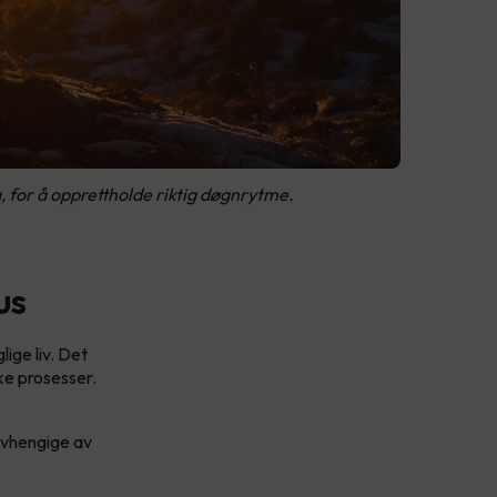
ig, for å opprettholde riktig døgnrytme.
us
lige liv. Det
ke prosesser.
 avhengige av