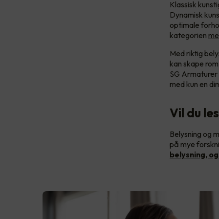
Klassisk kunsti
Dynamisk kunst
optimale forh
kategorien
me
Med riktig bely
kan skape rom 
SG Armaturer
med kun en d
Vil du le
Belysning og m
på mye forskni
belysning, og