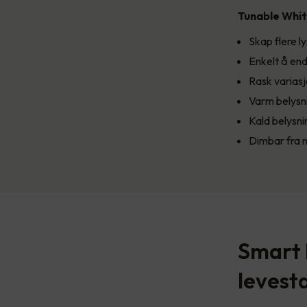
Tunable White
Skap flere 
Enkelt å endr
Rask varias
Varm belysn
Kald belysn
Dimbar fra m
Smart 
levest