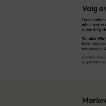
Valg a
Du kan veksle m
når du ønsker d
skape riktig a
Tunable Whi
belysningstekn
med andre ord e
Fordelen med T
og preferanse i
Marked