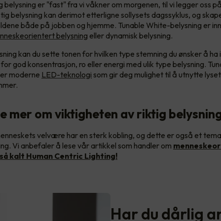
g belysning er "fast" fra vi våkner om morgenen, til vi legger oss p
ig belysning kan derimot etterligne sollysets dagssyklus, og ska
oldene både på jobben og hjemme. Tunable White-belysning er in
nneskeorientert belysning
eller dynamisk belysning.
sning kan du sette tonen for hvilken type stemning du ønsker å ha 
for god konsentrasjon, ro eller energi med ulik type belysning. Tu
 er moderne
LED-teknologi
som gir deg mulighet til å utnytte lys
immer.
se mer om viktigheten av riktig belysnin
enneskets velvære har en sterk kobling, og dette er også et tem
ng. Vi anbefaler å lese vår artikkel som handler om
menneskeor
så kalt Human Centric Lighting!
Har du dårlig a