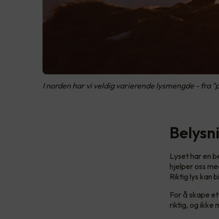
I norden har vi veldig varierende lysmengde - fra "po
Belysni
Lyset har en be
hjelper oss me
Riktig lys kan 
For å skape et 
riktig, og ikke