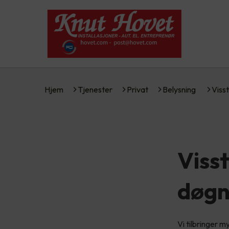
Hjem
Tjenester
Privat
Belysning
Viss
Visst
døg
Vi tilbringer m