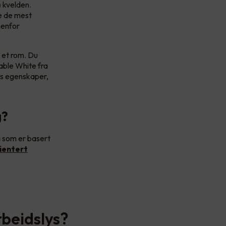
å kvelden.
pe de mest
nenfor
i et rom. Du
nable White fra
ets egenskaper,
g?
a som er basert
ientert
rbeidslys?