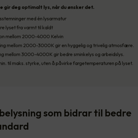
 gir deg optimalt lys, når du ønsker det.
lysstemninger med én lysarmatur
e lyset fra varmt til kaldt
jon mellom 2000-4000 Kelvin
ing mellom 2000-3000K gir en hyggelig og trivelig atmosfære.
ing mellom 3000-4000K gir bedre sminkelys og arbeidslys.
in. til maks. styrke, uten å påvirke fargetemperaturen på lyset.
belysning som bidrar til bedre
andard