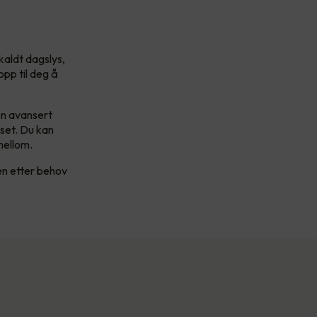
kaldt dagslys,
opp til deg å
en avansert
yset. Du kan
imellom.
en etter behov