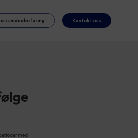
ratis videobefaring
Kontakt oss
følge
e perioder med