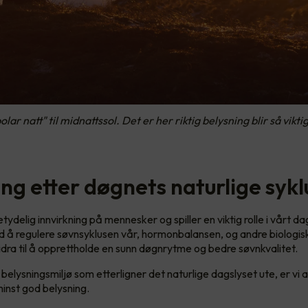
lar natt" til midnattssol. Det er her riktig belysning blir så vikt
ng etter døgnets naturlige sykl
tydelig innvirkning på mennesker og spiller en viktig rolle i vårt dag
d å regulere søvnsyklusen vår, hormonbalansen, og andre biologis
bidra til å opprettholde en sunn døgnrytme og bedre søvnkvalitet.
belysningsmiljø som etterligner det naturlige dagslyset ute, er vi
 minst god belysning.