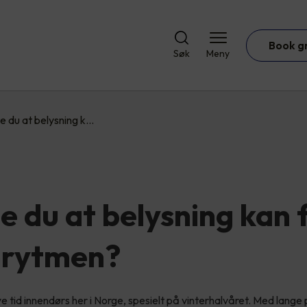
Book g
Søk
Meny
te du at belysning k…
e du at belysning kan 
nrytmen?
ye tid innendørs her i Norge, spesielt på vinterhalvåret. Med lang