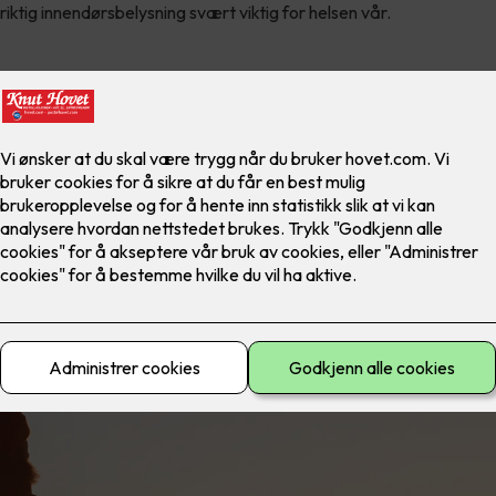
r riktig innendørsbelysning svært viktig for helsen vår.