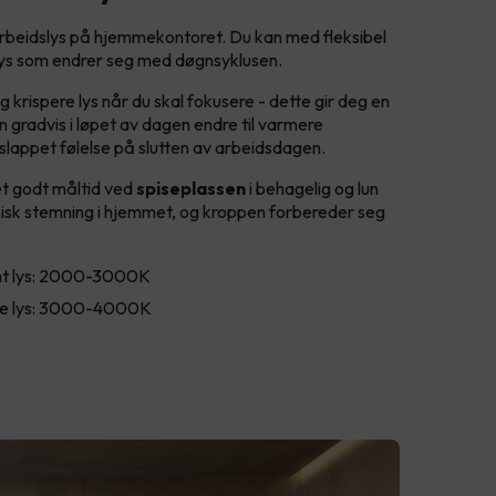
arbeidslys på hjemmekontoret. Du kan med fleksibel
lys som endrer seg med døgnsyklusen.
 krispere lys når du skal fokusere - dette gir deg en
an gradvis i løpet av dagen endre til varmere
slappet følelse på slutten av arbeidsdagen.
et godt måltid ved
spiseplassen
i behagelig og lun
isk stemning i hjemmet, og kroppen forbereder seg
t lys: 2000-3000K
e lys: 3000-4000K