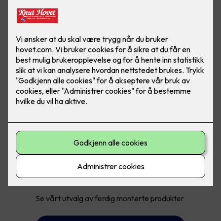
Med ferdig montert får du:
Pakkepris på produkt og montering
Jobben gjort, trygt og enkelt for deg
Se vårt utvalg av ferdig monterte produkter