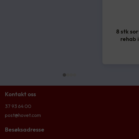
8 stk so
rehab 
Kontakt oss
37 93 64 00
post@hovet.com
Besøksadresse