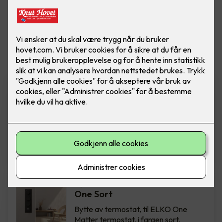
Vis flere
filtre
Bytte av termostat - ELKO
One Hvit
Bytte av termostat, til ELKO One
Matter termostat, i fargen hvit.
Inkludert montering.
2,850
,-
Bytte av termostat - ELKO
One Sort
Bytte av termostat, til ELKO One
Matter termostat, i fargen sort.