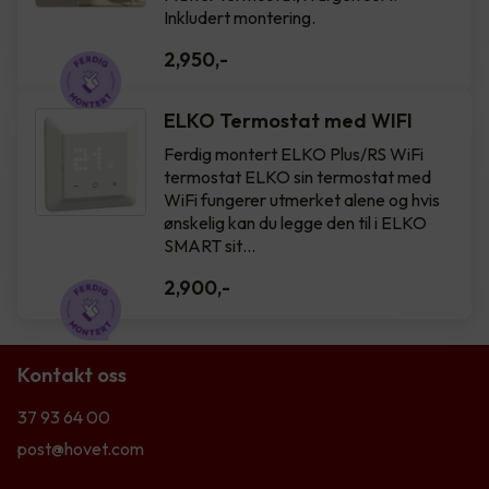
Inkludert montering.
2,950
,-
ELKO Termostat med WIFI
Ferdig montert ELKO Plus/RS WiFi
termostat ELKO sin termostat med
WiFi fungerer utmerket alene og hvis
ønskelig kan du legge den til i ELKO
SMART sit…
2,900
,-
Kontakt oss
37 93 64 00
post@hovet.com