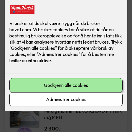
Vis flere
filtre
Installasjon av ny kurs 16A og
stikkontakt
Installasjon av ny kurs, inkludert
stikkontakt og kabel på inntil 15 meter.
7,900
,-
Dobbel stikkontakt ELKO
Ferdig montert ELKO RS1090 PT stikk
m/j P PH
2,300
,-