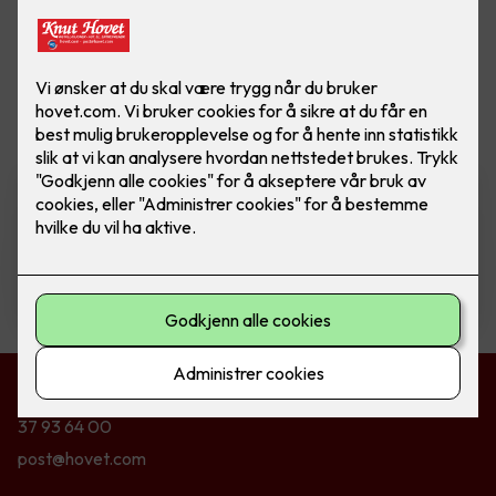
Vis flere
filtre
ELKO Dimmer - RS16/315 LED
Ferdig montert utskift dimmer
RS16/315 GLE PH (Polarhvit)
2,290
,-
Kontakt oss
37 93 64 00
post@hovet.com