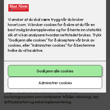
Elkonor hadde flere ønsker da de skulle bytte ut
kontorbelysningen. Den nye løsningen måtte ha
styringsmuligheter, og lyskvaliteten måtte bli betraktelig
bedre – samtidig var det viktig å redusere energiforbruket.
Valget falt på SG Connect, et helautomatisk
lysstyringssystem som kombinerer trådløs teknologi, høy
driftssikkerhet og enkel implementering.