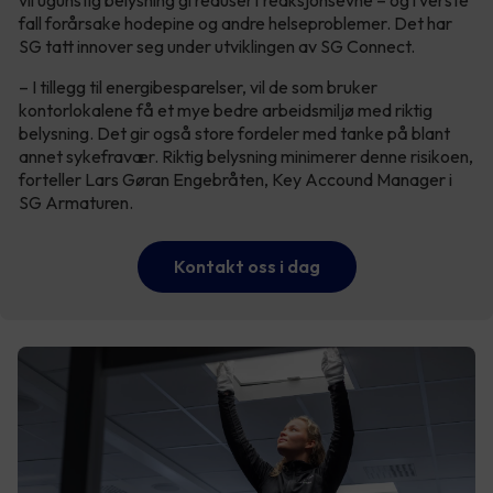
vil ugunstig belysning gi redusert reaksjonsevne – og i verste
fall forårsake hodepine og andre helseproblemer. Det har
SG tatt innover seg under utviklingen av SG Connect.
– I tillegg til energibesparelser, vil de som bruker
kontorlokalene få et mye bedre arbeidsmiljø med riktig
belysning. Det gir også store fordeler med tanke på blant
annet sykefravær. Riktig belysning minimerer denne risikoen,
forteller Lars Gøran Engebråten, Key Accound Manager i
SG Armaturen.
Kontakt oss i dag