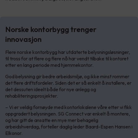
Norske kontorbygg trenger
innovasjon
Flere norske kontorbygg har utdaterte belysningsløsninger,
til tross for at flere og flere nå har vendt tilbake til kontoret
etter en lang periode med hjemmekontor.
God belysning gir bedre arbeidsmiljø, og ikke minst rommer
det flere driftsfordeler. Siden det er så enkelt å installere, er
det dessuten ideelt både for nye anlegg og
rehabiliteringsprosjekter.
– Vi er veldig fornøyde med kontorlokalene våre etter vi fikk
oppgradert belysningen. SG Connect var enkelt å montere,
og har gitt de ansatte en mye mer behagelig
arbeidshverdag, forteller daglig leder Baard-Espen Hansen i
Elkonor.