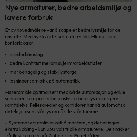
Nye armaturer, bedre arbeidsmiljø og
lavere forbruk
Et av hovedmålene var å skape et bedre lysmiljø for de
ansatte. Med nye kvalitetsarmaturer fikk Elkonor sine
kontorlokaler:
mindre blending
bedre kontrast mellom skjerm/arbeidsflater
mer behagelig og stabil lysfarge
løsninger som gikk på automatikk
Møterom ble optimalisert med både automasjon og enkle
scenarier, som presentasjonslys, arbeidslys og roligere
samtalelys. Fellesarealer og korridorer har nå automatisk
deteksjon som slår lys av når de står tomme.
– Systemet er utrolig enkelt å montere, og det er ingen
ekstra kabling - kun 230 volt til alle armaturene. De snakker
trådløst sammen på Zigbee, sier Engebråten.