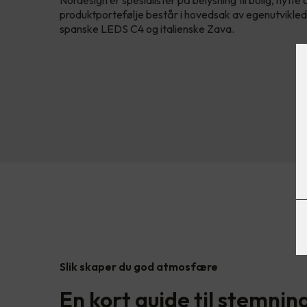
Nordesign er spesialister på belysning til bolig, hytte
produktportefølje består i hovedsak av egenutvikled
spanske LEDS C4 og italienske Zava.
Slik skaper du god atmosfære
En kort guide til stemnin