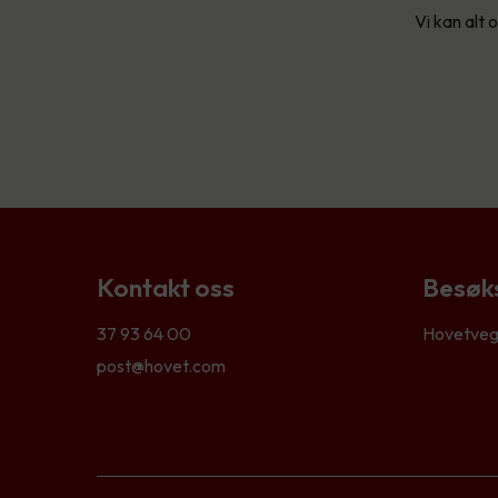
Vi kan alt
Kontakt oss
Besøk
37 93 64 00
Hovetveg
post@hovet.com