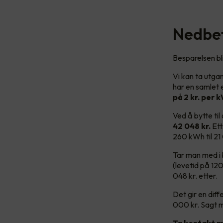
Nedbet
Besparelsen bl
Vi kan ta utga
har en samlet 
på 2 kr. per k
Ved å bytte ti
42 048 kr.
Et
260 kWh til 2
Tar man med i 
(levetid på 120
048 kr. etter.
Det gir en dif
000 kr. Sagt 