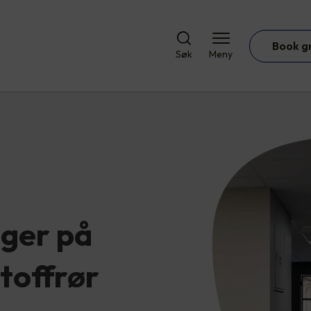
Book g
Søk
Meny
nger på
toffrør