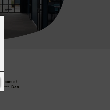
av
et bare et
nyttes.
Den