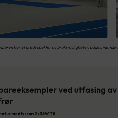
aturen har et bredt spekter av bruksmuligheter, både innendør
spareeksempler ved utfasing av
frør
atur med lysrør: 2x36W T8