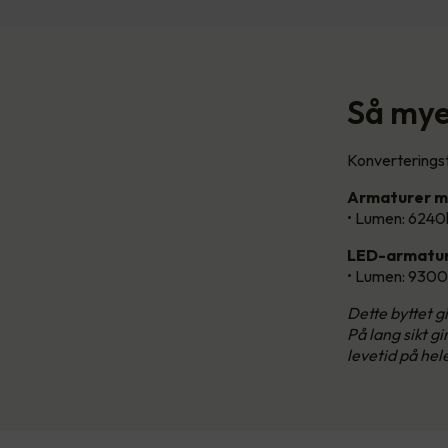
Så mye 
Konverteringst
Armaturer m
• Lumen: 6240
LED-armatur
• Lumen: 9300
Dette byttet 
På lang sikt g
levetid på hel