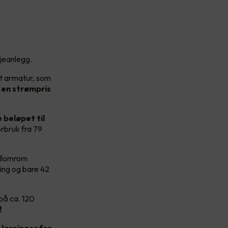
sjeanlegg.
rt armatur, som
en strømpris
 beløpet til
rbruk fra 79
ellomrom
ning og bare 42
på ca. 120
!