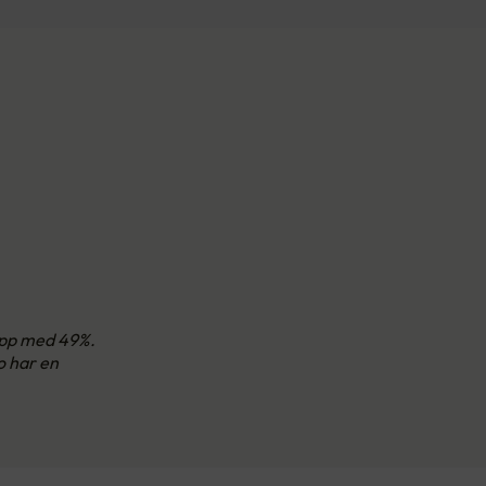
 opp med 49%.
o har en