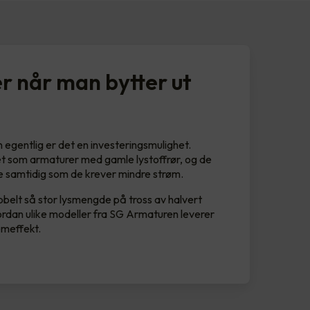
r når man bytter ut
n egentlig er det en investeringsmulighet.
 som armaturer med gamle lystoffrør, og de
e samtidig som de krever mindre strøm.
bbelt så stor lysmengde på tross av halvert
rdan ulike modeller fra SG Armaturen leverer
emeffekt.