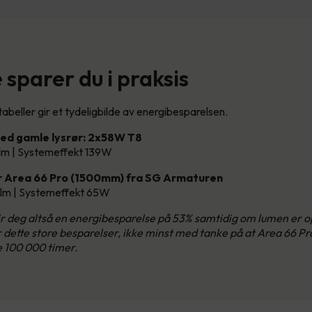
sparer du i praksis
abeller gir et tydeligbilde av energibesparelsen.
ed gamle lysrør: 2x58W T8
lm | Systemeffekt 139W
 Area 66 Pro (1500mm) fra SG Armaturen
lm | Systemeffekt 65W
gir deg altså en energibesparelse på 53% samtidig om lumen er
ir dette store besparelser, ikke minst med tanke på at Area 66 Pr
e 100 000 timer.