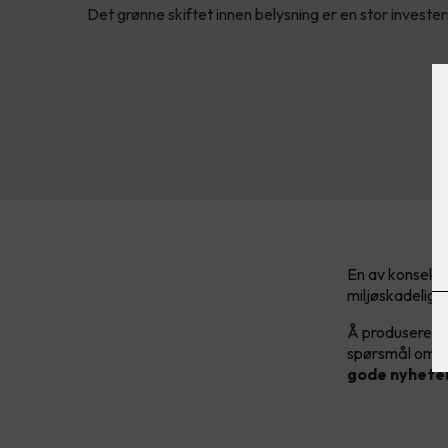
Det grønne skiftet innen belysning er en stor investe
En av konsekve
miljøskadelige 
Å produsere ny
spørsmål om ti
gode nyheten?