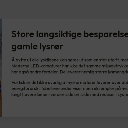
Store langsiktige besparelse
gamle lysrør
Å bytte ut alle lyskildene kan høres ut som en stor utgift, me
Moderne LED-armaturer har ikke det samme miljøavtrykket
har også andre fordeler. De leverer nemlig større lysmengd
Faktisk er det ikke uvanlig at nye armaturer leverer over do
energiforbruk. Tabellene under viser noen eksempler på hvo
langt høyere lumen-verdier side om side med redusert syst