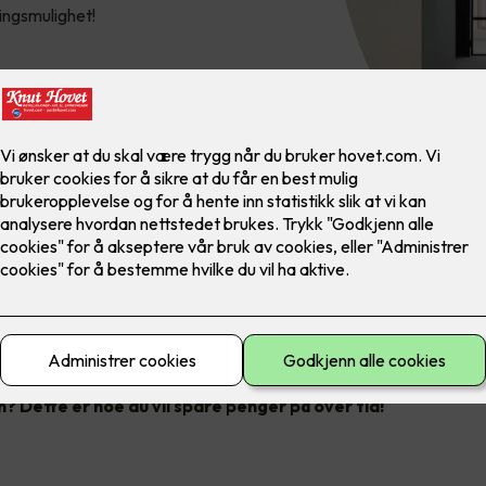
ringsmulighet!
nsene av RoHS-direktivet, som har til hensikt å begrense bruken 
stoffer, er at lysstoffrør avvikles.
e lysstoffrør har vært forbudt siden høsten 2023, og dermed er d
d før alle bedrifter må gjøre noe med belysning der lysstoffrør be
 Dette er noe du vil spare penger på over tid!