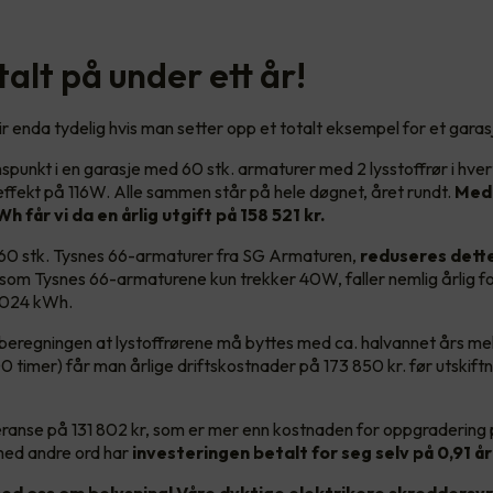
alt på under ett år!
ir enda tydelig hvis man setter opp et totalt eksempel for et gara
nspunkt i en garasje med 60 stk. armaturer med 2 lysstoffrør i hve
effekt på 116W. Alle sammen står på hele døgnet, året rundt.
Med 
Wh får vi da en årlig utgift på 158 521 kr.
l 60 stk. Tysnes 66-armaturer fra SG Armaturen,
reduseres dette
tsom
Tysnes 66-armaturene kun trekker 40W, faller nemlig årlig fo
1 024 kWh.
beregningen at lystoffrørene må byttes med ca. halvannet års m
0 timer) får man årlige driftskostnader på 173 850 kr. før utskift
feranse på 131 802 kr, som er mer enn kostnaden for oppgradering 
med andre ord har
investeringen betalt for seg selv på 0,91 år