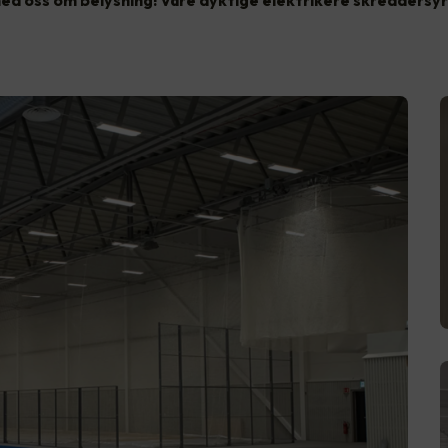
ed oss om belysning! Våre dyktige elektrikere skreddersyr 