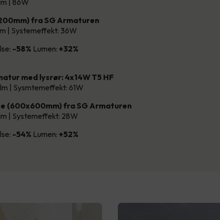
lm | 86W
1200mm) fra SG Armaturen
lm | Systemeffekt: 36W
lse:
-58%
Lumen:
+32%
atur med lysrør: 4x14W T5 HF
lm | Sysmtemeffekt: 61W
ce (600x600mm) fra SG Armaturen
lm | Systemeffekt: 28W
lse:
-54%
Lumen:
+52%