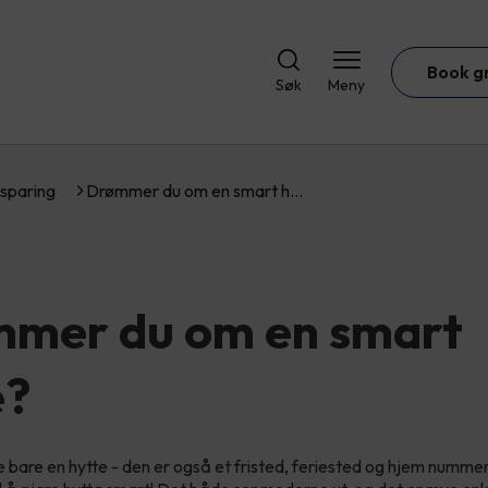
Book g
Søk
Meny
sparing
Drømmer du om en smart h…
mer du om en smart
e?
ke bare en hytte - den er også et fristed, feriested og hjem numme