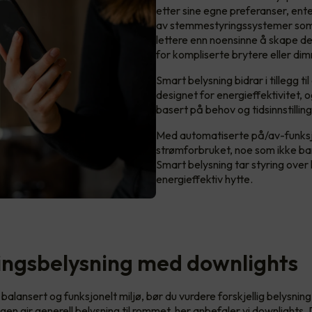
etter sine egne preferanser, ent
av stemmestyringssystemer som 
lettere enn noensinne å skape de
for kompliserte brytere eller di
Smart belysning bidrar i tillegg 
designet for energieffektivitet, 
basert på behov og tidsinnstillin
Med automatiserte på/av-funksj
strømforbruket, noe som ikke ba
Smart belysning tar styring over 
energieffektiv hytte.
ngsbelysning med downlights
balansert og funksjonelt miljø, bør du vurdere forskjellig belysning
en gir generell belysning til rommet, her anbefaler vi downlights.