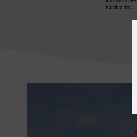
komforten ved 
kanskje tror.