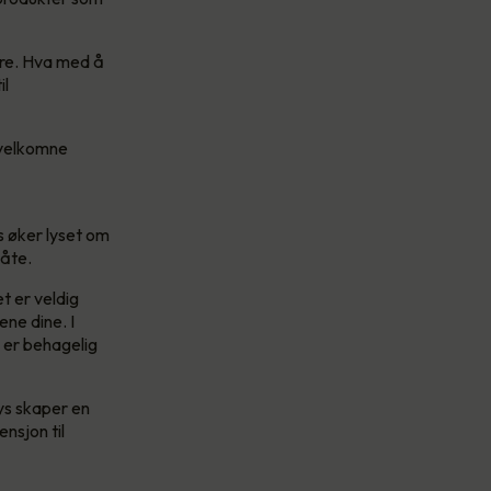
re. Hva med å
il
 velkomne
s øker lyset om
måte.
t er veldig
ene dine. I
d er behagelig
ys skaper en
nsjon til