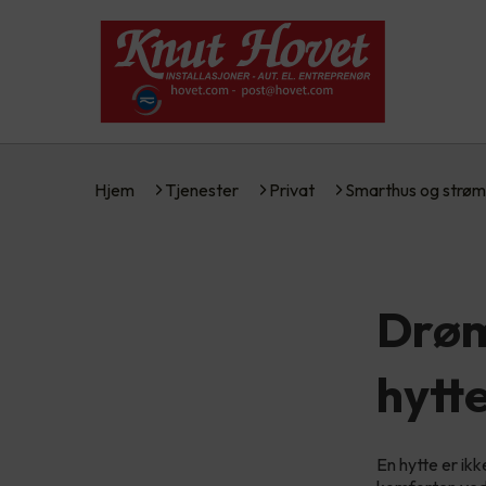
Hjem
Tjenester
Privat
Smarthus og strøm
Drøm
hytt
En hytte er ik