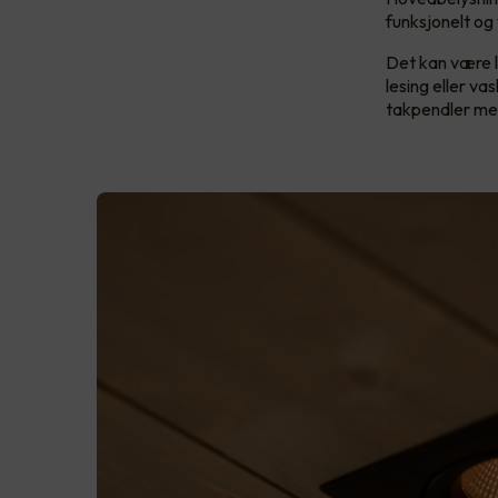
funksjonelt og
Det kan være l
lesing eller v
takpendler med