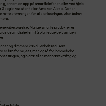
en gjennom en app på smarttelefonen eller ved hjelp
Google Assistant eller Amazon Alexa. Det er
n rette stemningen for alle anledninger, uten behov
mmere.
til energibesparelse. Mange smarte produkter er
og gir deg muligheten til å planlegge belysningen
ger.
oner og dimmere kan du enkelt redusere
re er bra for miljøet, men også for lommeboka.
lyssettingen, og bidrar til en mer bærekraftig og
.
 Det er både