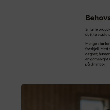
Behovs
Smarte produkt
du ikke visste d
Mange starter 
forskjell. Med 
døgnet, humør e
en gamenight 
på din mobil.