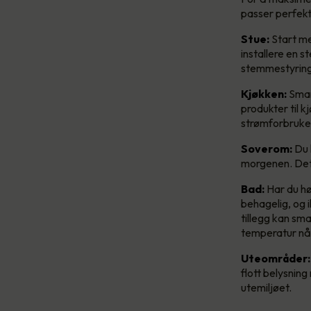
passer perfekt t
Stue:
Start me
installere en s
stemmestyrings
Kjøkken:
Smar
produkter til 
strømforbruket
Soverom:
Du 
morgenen. Det
Bad:
Har du hø
behagelig, og i
tillegg kan sma
temperatur når
Uteområder:
flott belysning
utemiljøet.