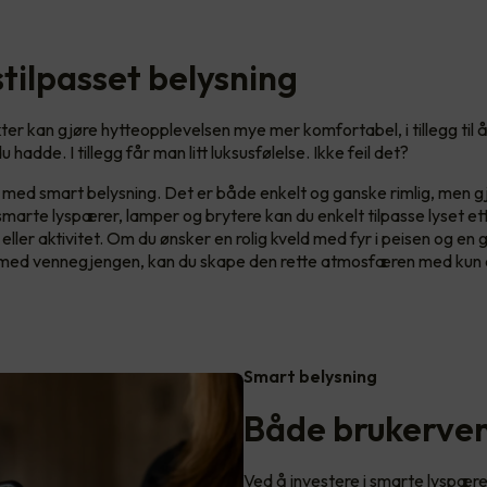
tilpasset belysning
er kan gjøre hytteopplevelsen mye mer komfortabel, i tillegg til
u hadde. I tillegg får man litt luksusfølelse. Ikke feil det?
med smart belysning. Det er både enkelt og ganske rimlig, men gj
smarte lyspærer, lamper og brytere kan du enkelt tilpasse lyset ett
ller aktivitet. Om du ønsker en rolig kveld med fyr i peisen og en g
med vennegjengen, kan du skape den rette atmosfæren med kun e
Smart belysning
Både brukerven
Ved å investere i smarte lyspære