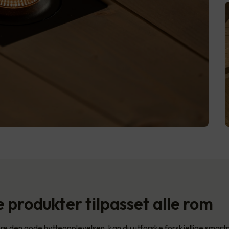
 produkter tilpasset alle rom
e den gode hytteopplevelsen, kan du utforske forskjellige smar