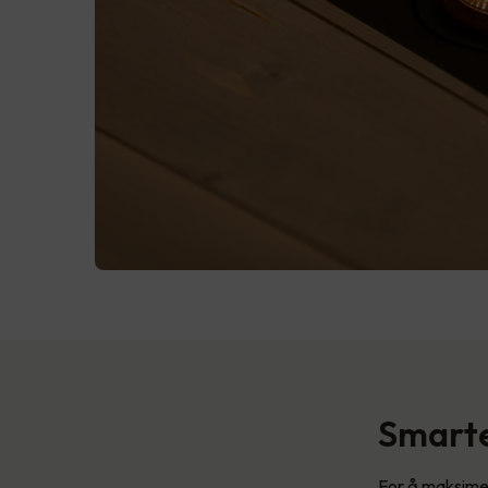
Smarte
For å maksimer