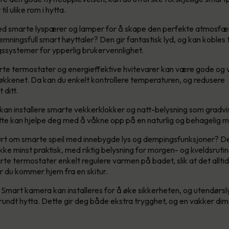
il ulike rom i hytta.
d smarte lyspærer og lamper for å skape den perfekte atmosfæ
temningsfull smart høyttaler? Den gir fantastisk lyd, og kan kobles t
systemer for ypperlig brukervennlighet.
te termostater og energieffektive hvitevarer kan være gode og
kjøkkenet. Da kan du enkelt kontrollere temperaturen, og redusere
 ditt.
kan installere smarte vekkerklokker og natt-belysning som gradvi
te kan hjelpe deg med å våkne opp på en naturlig og behagelig 
rt om smarte speil med innebygde lys og dempingsfunksjoner? De
kke minst praktisk, med riktig belysning for morgen- og kveldsrutin
rte termostater enkelt regulere varmen på badet, slik at det allti
 du kommer hjem fra en skitur.
Smart kamera kan installeres for å øke sikkerheten, og utendørsl
 rundt hytta. Dette gir deg både ekstra trygghet, og en vakker dime