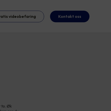
ratis videobefaring
Kontakt oss
r to. Øk