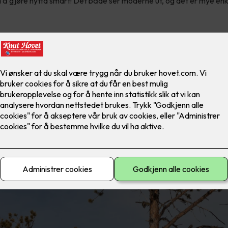
å gjøre hytta smart! Det både ser moderne ut, og det er mye enk