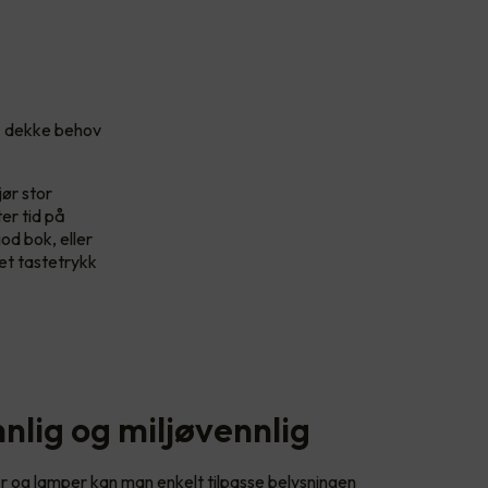
 å dekke behov
ør stor
er tid på
od bok, eller
t tastetrykk
nlig og miljøvennlig
r og lamper kan man enkelt tilpasse belysningen