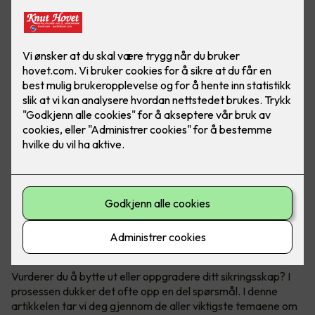
Få full kontroll over ditt sikringsskap
Vurderer du å bytte ut eller oppgradere ditt sikringsskap? I
prosessen dukker det ofte opp en del spørsmål. I denne
artikkelen tar vi deg gjennom de aller viktigste temaene om